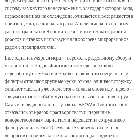
воздуха примерно на треть. В Германии широко используют
систему замкнутого водоснабжения, благодаря которой вода,
израсходованная на охлаждение, очищается и возвращается в
производство, не попадая в реки. Аналогичная технология
распространена и в Японии, где излишки тепла от работы
роботов и станков используют для обогрева микрорайонов
рядом с предприятиями.
Ещё одна популярная мера — переход к раздельному сбору и
утилизации отходов. Финские инженеры внедрили
переработку стружки и отходов сплавов: там специальные
фильтры отделяют крупные куски отхода, очищают стружку,
сливают масла, и уже после этого сплавы снова идут в дело —
так уменьшается объём мусора и использование новых руд.
Самый передовой опыт — у завода BMW в Лейпциге: они
отказались от красок с растворителями, перешли к
водорастворимым вариантам и надевают на сотрудников
фильтрующие маски. В результате уровень токсичных
выбросов снизился на треть, а расход воды — вдвое по