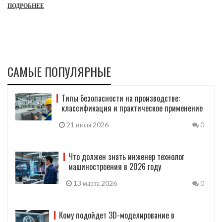
ПОДРОБНЕЕ
Узнайте, как вы можете применить свои навыки и знания, чтобы
стать частью этой захватывающей сферы.
САМЫЕ ПОПУЛЯРНЫЕ
Типы безопасности на производстве:
классификация и практическое применение
21 июля 2026
0
Что должен знать инженер технолог
машиностроения в 2026 году
13 марта 2026
0
Кому подойдет 3D-моделирование в