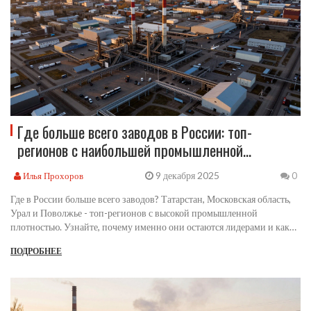
Где больше всего заводов в России: топ-
регионов с наибольшей промышленной
плотностью
9 декабря 2025
Илья Прохоров
0
Где в России больше всего заводов? Татарстан, Московская область,
Урал и Поволжье - топ-регионов с высокой промышленной
плотностью. Узнайте, почему именно они остаются лидерами и как
меняется производство в 2025 году.
ПОДРОБНЕЕ