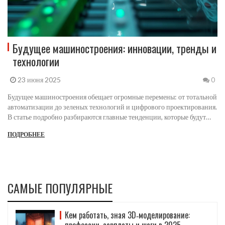
Будущее машиностроения: инновации, тренды и
технологии
23 июня 2025
0
Будущее машиностроения обещает огромные перемены: от тотальной
автоматизации до зеленых технологий и цифрового проектирования.
В статье подробно разбираются главные тенденции, которые будут
формировать отрасль ближайшие десять лет, и рассказывается, какие
ПОДРОБНЕЕ
навыки станут ключевыми для инженеров и рабочих. Узнаете о
промышленном Интернете вещей, роботах, 3D-печати и изменении
глобальных цепочек поставок. Описаны реальные примеры компаний
и советы для будущих профессионалов. Читайте — и поймите, как не
отстать от времени в этой сфере.
САМЫЕ ПОПУЛЯРНЫЕ
Кем работать, зная 3D‑моделирование:
профессии, зарплаты и шаги в 2025