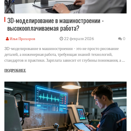
3D-моделирование в машиностроении -
высокооплачиваемая работа?
22 февраля 2026
Илья Прохоров
0
3D-моделирование в машиностроении - это не просто рисование
деталей, а инженерная работа, требующая знаний технологий,
стандартов и практики. Зарплата зависит от глубины понимания, а не
от умения пользоваться программой. В России спрос на таких
ПОДРОБНЕЕ
специалистов растёт.