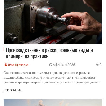
Производственные риски: основные виды и
примеры из практики
6 февраля 2026
Илья Прохоров
0
Статья описывает основные виды производственных рисков:
механические, химические, электрические и другие. Приводятся
реальные примеры аварий и рекомендации по их предотвращению.
Учитываются данные Росстата за 2025 год и требования Трудового
ПОДРОБНЕЕ
кодекса РФ. Важно для работодателей и сотрудников.