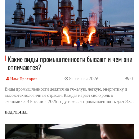
Какие виды промышленности бывают и чем они
отличаются?
8 февраля 2026
Илья Прохоров
0
Виды промышленности делятся на тяжелую, легкую, энергетику и
высокотехнологичные отрасли. Каждая играет свою роль в
экономике. В России в 2025 году тяжелая промышленность дает 37%
промышленного ВВП, а высокотехнологичные отрасли растут
ПОДРОБНЕЕ
быстрее всего.