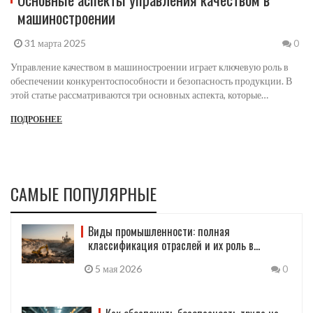
машиностроении
31 марта 2025
0
Управление качеством в машиностроении играет ключевую роль в
обеспечении конкурентоспособности и безопасность продукции. В
этой статье рассматриваются три основных аспекта, которые
помогают в достижении высокого качества: постоянный контроль
ПОДРОБНЕЕ
процессов, использование данных для оптимизации и акцент на
обучение сотрудников. Узнайте, как эти составляющие помогают
улучшить качество продукции в машиностроительных предприятиях.
САМЫЕ ПОПУЛЯРНЫЕ
Виды промышленности: полная
классификация отраслей и их роль в
экономике
5 мая 2026
0