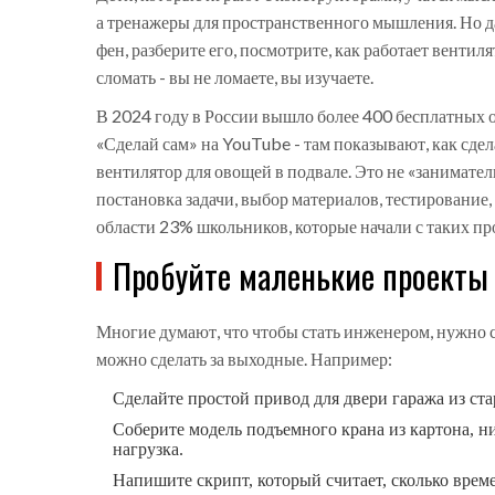
а тренажеры для пространственного мышления. Но д
фен, разберите его, посмотрите, как работает вентил
сломать - вы не ломаете, вы изучаете.
В 2024 году в России вышло более 400 бесплатных 
«Сделай сам» на YouTube - там показывают, как сдел
вентилятор для овощей в подвале. Это не «занимате
постановка задачи, выбор материалов, тестирование,
области 23% школьников, которые начали с таких пр
Пробуйте маленькие проекты 
Многие думают, что чтобы стать инженером, нужно ср
можно сделать за выходные. Например:
Сделайте простой привод для двери гаража из ста
Соберите модель подъемного крана из картона, ни
нагрузка.
Напишите скрипт, который считает, сколько врем