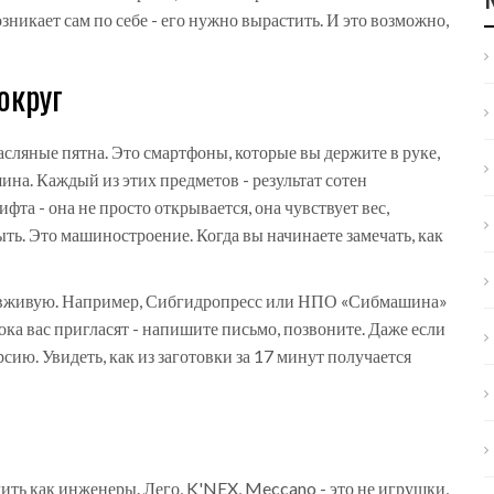
икает сам по себе - его нужно вырастить. И это возможно,
округ
асляные пятна. Это смартфоны, которые вы держите в руке,
ина. Каждый из этих предметов - результат сотен
фта - она не просто открывается, она чувствует вес,
ыть. Это машиностроение. Когда вы начинаете замечать, как
то вживую. Например, Сибгидропресс или НПО «Сибмашина»
ка вас пригласят - напишите письмо, позвоните. Даже если
рсию. Увидеть, как из заготовки за 17 минут получается
лить как инженеры. Лего, K'NEX, Meccano - это не игрушки,