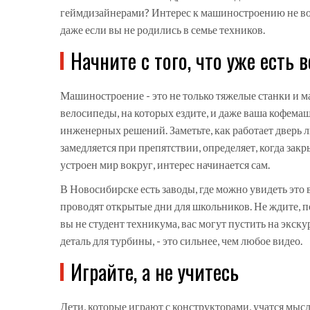
геймдизайнерами? Интерес к машиностроению не возн
даже если вы не родились в семье техников.
Начните с того, что уже есть в
Машиностроение - это не только тяжелые станки и м
велосипеды, на которых ездите, и даже ваша кофемаш
инженерных решений. Заметьте, как работает дверь ли
замедляется при препятствии, определяет, когда закр
устроен мир вокруг, интерес начинается сам.
В Новосибирске есть заводы, где можно увидеть э
проводят открытые дни для школьников. Не ждите, по
вы не студент техникума, вас могут пустить на экску
деталь для турбины, - это сильнее, чем любое видео.
Играйте, а не учитесь
Дети, которые играют с конструкторами, учатся мыс