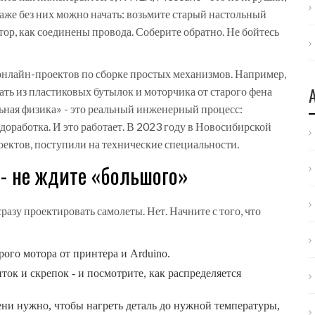
аже без них можно начать: возьмите старый настольный
ятор, как соединены провода. Соберите обратно. Не бойтесь
онлайн-проектов по сборке простых механизмов. Например,
ать из пластиковых бутылок и моторчика от старого фена
льная физика» - это реальный инженерный процесс:
 доработка. И это работает. В 2023 году в Новосибирской
оектов, поступили на технические специальности.
- не ждите «большого»
азу проектировать самолеты. Нет. Начните с того, что
рого мотора от принтера и Arduino.
ток и скрепок - и посмотрите, как распределяется
ени нужно, чтобы нагреть деталь до нужной температуры,