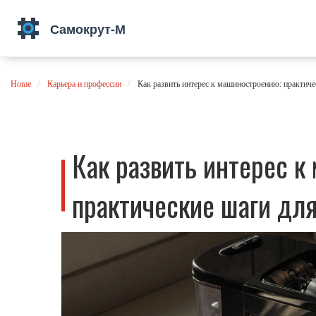
Home
Карьера и профессии
Как развить интерес к машиностроению: практиче
Как развить интерес к
практические шаги для