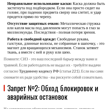
Неправильное использование каски:
Каска должна быть
застегнута под подбородком. Если она просто сидит на
голове, при падении предмета сверху она слетит, и удар
придется прямо по черепу.
Отсутствие защитных очков:
Металлическая стружка
или капля масла под давлением могут попасть в глаз за
миллисекунды. Последствия - полная потеря зрения.
Работа в свободной одежде:
Свободные рукава,
галстуки, длинные волосы, не собранные в шапочку, - это
магнит для вращающихся механизмов. Станок затянет
ткань, а вместе с ней и руку или шею.
Помните: СИЗ - это ваш последний барьер между вами и
травмой. Если работодатель не выдал их - требуйте выдачи
согласно
Трудовому кодексу РФ
(статья 221).
Если вы сами
снимаете их ради удобства - вы рискуете собой сознательно.
Запрет №2: Обход блокировок и
аварийных остановок
На современном оборудовании есть датчики, световые