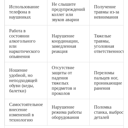
Не слышите
Использование
Получение
предупреждений
телефона в
травмы из-за
коллег или
наушниках
невнимания
звуков аварии
Работа в
состоянии
Нарушение
Тяжелые
алкогольного
координации,
травмы,
или
замедленная
уголовная
наркотического
реакция
ответственность
опьянения
Отсутствие
Ношение
защиты от
Переломы
удобной, но
падения
пальцев ног,
неподходящей
тяжелых
проникающие
обуви (кеды,
предметов и
ранения
балетки)
проколов
Самостоятельное
Нарушение
Поломка
внесение
режима работы
станка, выброс
изменений в
оборудования
деталей
технологию