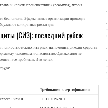
травм и «почти происшествий» (near-miss), чтобы
ал, бесполезна. Эффективные организации проводят
 обсуждают конкретные риски дня.
щиты (СИЗ): последний рубеж
т полностью исключить риск, на помощь приходят
средства
ьер между человеком и опасностью. Однако многие
ешает все проблемы. Это не так.
труда:
Требования к сертификации
ласса I или II
ТР ТС 019/2011