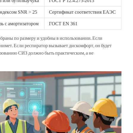
а или бутилкаучука
ГОСТ Р 12.4.275-2013
индексом SNR > 25
Сертификат соответствия ЕАЭС
зь с амортизатором
ГОСТ EN 361
раны по размеру и удобны в использовании. Если
нимет. Если респиратор вызывает дискомфорт, он будет
зованию СИЗ должно быть практическим, а не