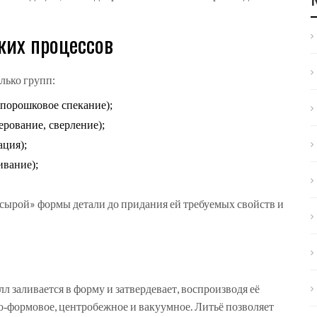
ких процессов
лько групп:
 порошковое спекание);
ерование, сверление);
ация);
ивание);
 «сырой» формы детали до придания ей требуемых свойств и
л заливается в форму и затвердевает, воспроизводя её
о‑формовое, центробежное и вакуумное. Литьё позволяет