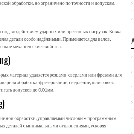
кой обработки, но ограничено по точности и допускам.
а под воздействием ударных или прессовых нагрузок
. Ковка
елая детали особо надёжными. Применяется для валов,
ысокие механические свойства.
ng)
торых материал удаляется резцами, сверлами или фрезами для
окарная обработка, фрезерование, сверление, шлифовка.
игать допусков до 0,01мм.
g)
шинной обработки, управляемый числовым программным
вых деталей с минимальными отклонениями, ускоряя