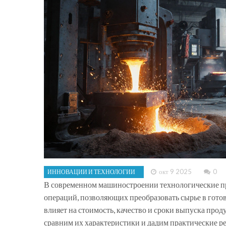
окт 9 2025
0
ИННОВАЦИИ И ТЕХНОЛОГИИ
В современном машиностроении
технологические 
операций, позволяющих преобразовать сырье в готов
влияет на стоимость, качество и сроки выпуска прод
сравним их характеристики и дадим практические р