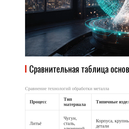
Сравнительная таблица осно
Сравнение технологий обработки металла
Тип
Процесс
Типичные изде
материала
Чугун,
Корпуса, крупн
Литьё
сталь,
детали
алюминий