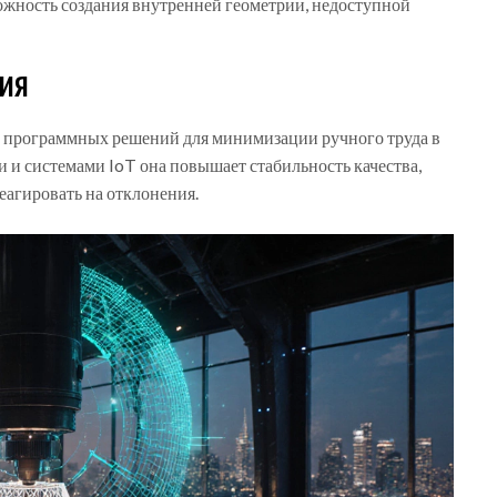
можность создания внутренней геометрии, недоступной
ия
 и программных решений для минимизации ручного труда в
ми и системами IoT она повышает стабильность качества,
еагировать на отклонения.