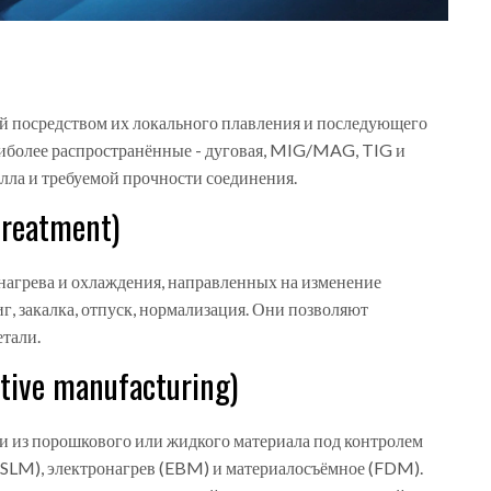
ей посредством их локального плавления и последующего
наиболее распространённые - дуговая, MIG/MAG, TIG и
алла и требуемой прочности соединения.
treatment)
 нагрева и охлаждения, направленных на изменение
г, закалка, отпуск, нормализация. Они позволяют
етали.
ive manufacturing)
ли из порошкового или жидкого материала под контролем
(SLM), электронагрев (EBM) и материалосъёмное (FDM).