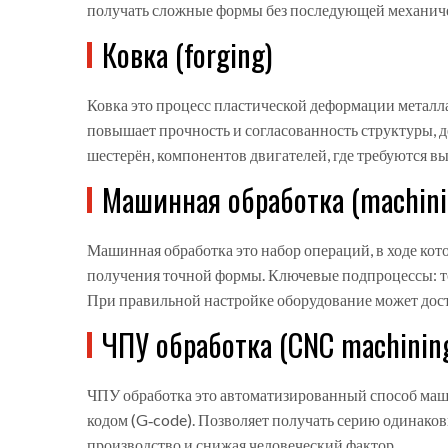
получать сложные формы без последующей механичес
Ковка (forging)
Ковка
это процесс пластической деформации металл
повышает прочность и согласованность структуры, д
шестерён, компонентов двигателей, где требуются в
Машинная обработка (machini
Машинная обработка
это набор операций, в ходе ко
получения точной формы
. Ключевые подпроцессы: т
При правильной настройке оборудование может дост
ЧПУ обработка (CNC machinin
ЧПУ обработка
это автоматизированный способ ма
кодом (G‑code)
. Позволяет получать серию одинако
производство и снижая человеческий фактор.