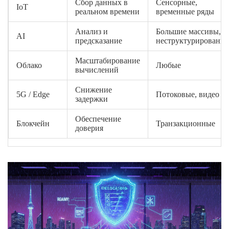
Сбор данных в
Сенсорные,
IoT
реальном времени
временные ряды
Анализ и
Большие массивы,
AI
предсказание
неструктурированн
Масштабирование
Облако
Любые
вычислений
Снижение
5G / Edge
Потоковые, видео
задержки
Обеспечение
Блокчейн
Транзакционные
доверия