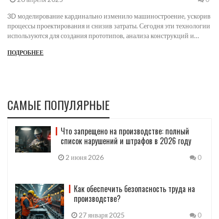
3D моделирование кардинально изменило машиностроение, ускорив
процессы проектирования и снизив затраты. Сегодня эти технологии
используются для создания прототипов, анализа конструкций и
автоматизации на всех этапах производства. Статья расскажет, где
ПОДРОБНЕЕ
именно сейчас применяется 3D моделирование, с какими задачами
справляется, и зачем заводам нужны цифровые двойники. Читатель
узнает о практических преимуществах для предприятий и
повседневных примерах использования.
САМЫЕ ПОПУЛЯРНЫЕ
Что запрещено на производстве: полный
список нарушений и штрафов в 2026 году
2 июня 2026
0
Как обеспечить безопасность труда на
производстве?
27 января 2025
0