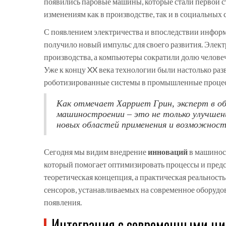
появились паровые машины, которые стали первой с
изменениям как в производстве, так и в социальных 
С появлением электричества и впоследствии инфор
получило новый импульс для своего развития. Элек
производства, а компьютеры сократили долю человеч
Уже к концу XX века технологии были настолько раз
роботизированные системы в промышленные процес
Как отмечает Харриет Грин, эксперт в об
машиностроении – это не только улучшени
новых областей применения и возможност
Сегодня мы видим внедрение
инноваций
в машиност
который помогает оптимизировать процессы и предс
теоретическая концепция, а практическая реальност
сенсоров, устанавливаемых на современное оборудов
появления.
Интеграция с современными ц