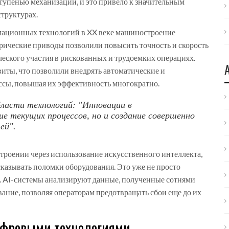
тупенью механизации, и это привело к значительным
структурах.
мационных технологий в XX веке машиностроение
трические приводы позволили повысить точность и скорость
еского участия в рискованных и трудоемких операциях.
виты, что позволили внедрять автоматические и
сы, повышая их эффективность многократно.
ласти технологий: "Инновации в
е текущих процессов, но и создание совершенно
ей".
роении через использование искусственного интеллекта,
казывать поломки оборудования. Это уже не просто
ь. AI-системы анализируют данные, полученные сотнями
ание, позволяя операторам предотвращать сбои еще до их
ифровыми технологиями