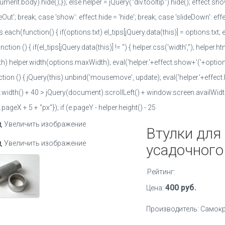
ent.body).hide();}); else helper = jQuery("div.tooltip").hide(); effect.sho
eOut'; break; case 'show': effect.hide = 'hide'; break; case 'slideDown': effec
s.each(function() { if(options.txt) el_tips[jQuery.data(this)] = options.txt; else el
ion () { if(el_tips[jQuery.data(this)] != '') { helper.css('width',''); helper.ht
) helper.width(options.maxWidth); eval('helper.'+effect.show+'('+options
ion () { jQuery(this).unbind('mousemove', update); eval('helper.'+effect.hi
.width() + 40 > jQuery(document).scrollLeft() + window.screen.availWidth) h
e.pageX + 5 + "px"}); if (e.pageY - helper.height() - 25
Увеличить изображение
Втулки для
Увеличить изображение
усадочного
Рейтинг:
400 руб.
Цена:
Производитель:
Самокр