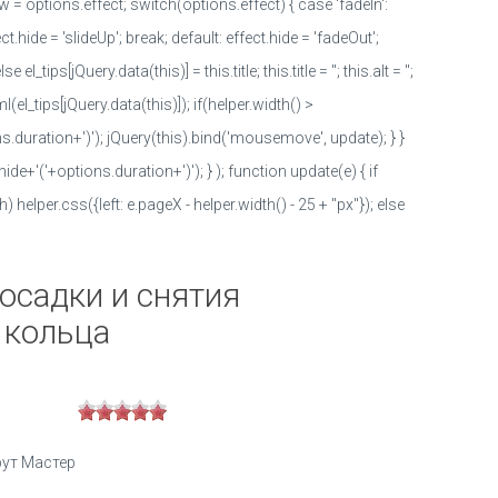
w = options.effect; switch(options.effect) { case 'fadeIn':
t.hide = 'slideUp'; break; default: effect.hide = 'fadeOut';
_tips[jQuery.data(this)] = this.title; this.title = ''; this.alt = '';
ml(el_tips[jQuery.data(this)]); if(helper.width() >
.duration+')'); jQuery(this).bind('mousemove', update); } }
de+'('+options.duration+')'); } ); function update(e) { if
elper.css({left: e.pageX - helper.width() - 25 + "px"}); else
 осадки и снятия
 кольца
ут Мастер