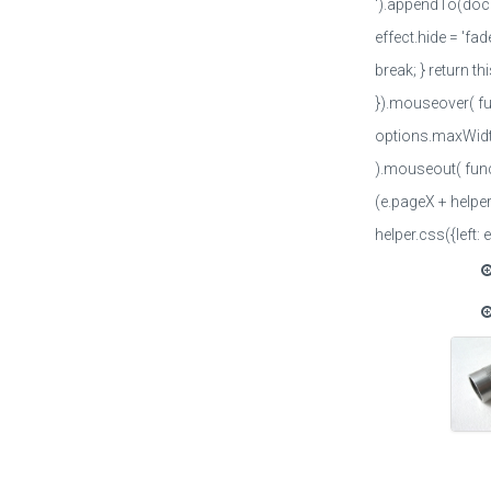
').appendTo(docum
effect.hide = 'fad
break; } return thi
}).mouseover( funct
options.maxWidth
).mouseout( funct
(e.pageX + helper
helper.css({left: 