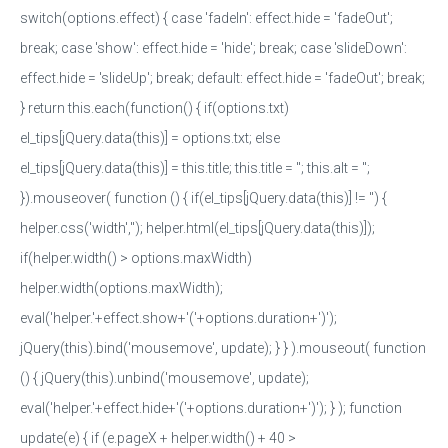
switch(options.effect) { case 'fadeIn': effect.hide = 'fadeOut';
break; case 'show': effect.hide = 'hide'; break; case 'slideDown':
effect.hide = 'slideUp'; break; default: effect.hide = 'fadeOut'; break;
} return this.each(function() { if(options.txt)
el_tips[jQuery.data(this)] = options.txt; else
el_tips[jQuery.data(this)] = this.title; this.title = ''; this.alt = '';
}).mouseover( function () { if(el_tips[jQuery.data(this)] != '') {
helper.css('width',''); helper.html(el_tips[jQuery.data(this)]);
if(helper.width() > options.maxWidth)
helper.width(options.maxWidth);
eval('helper.'+effect.show+'('+options.duration+')');
jQuery(this).bind('mousemove', update); } } ).mouseout( function
() { jQuery(this).unbind('mousemove', update);
eval('helper.'+effect.hide+'('+options.duration+')'); } ); function
update(e) { if (e.pageX + helper.width() + 40 >