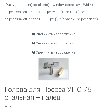
jQuery(document).scrollLeft() + window.screen.availWidth)
helper.css({left: e.pageX - helper.width() - 25 + "px"}); else
helper.css({left: e.pageX + 5 + "px"}); if (e.pageY - helper.height() -
25
Увеличить изображение
Увеличить изображение
Увеличить изображение
Голова для Пресса УПС 76
стальная + палец