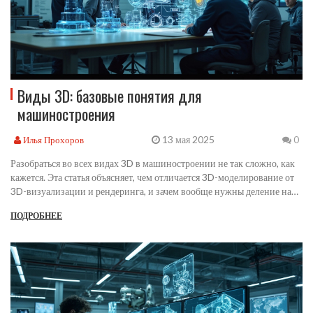
Виды 3D: базовые понятия для
машиностроения
13 мая 2025
Илья Прохоров
0
Разобраться во всех видах 3D в машиностроении не так сложно, как
кажется. Эта статья объясняет, чем отличается 3D-моделирование от
3D-визуализации и рендеринга, и зачем вообще нужны деление на
разные виды. Рассказал про реальные примеры из промышленности:
ПОДРОБНЕЕ
прототипирование, виртуальный монтаж и анализ ошибок ещё до
запуска производства. Полезные советы и лайфхаки для тех, кто хочет
работать в этой сфере либо улучшать процессы внутри компании. И
всё это без лишних формальностей, коротко и по делу.