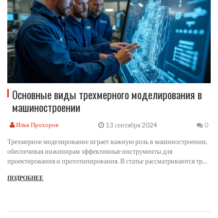
Основные виды трехмерного моделирования в
машиностроении
13 сентября 2024
Илья Прохоров
0
Трехмерное моделирование играет важную роль в машиностроении,
обеспечивая инжинирам эффективные инструменты для
проектирования и прототипирования. В статье рассматриваются три
основных вида 3D моделирования, применяемых в этой области:
ПОДРОБНЕЕ
твердотельное, поверхностное и сеточное моделирование. Каждый из
этих методов имеет свои уникальные особенности и применяется для
различных задач, от создания деталей до проверки прочности
конструкций. Понимание различий между этими методами