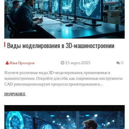
Виды моделирования в 3D-машиностроении
15 марта 2025
Илья Прохоров
0
Изучите различные виды 3D-моделирования, применяемые в
машиностроении. Откройте для себя, как современные инструменты
CAD революционизируют процессы проектирования и
производства. Узнайте, какие типы моделирования используются для
ПОДРОБНЕЕ
создания точных и функциональных инженерных решений. Оцените
возможности параметрического моделирования и его влияние на
эффективность работы. Понимание этих аспектов поможет вам
выбрать правильные инструменты для ваших инженерных задач.