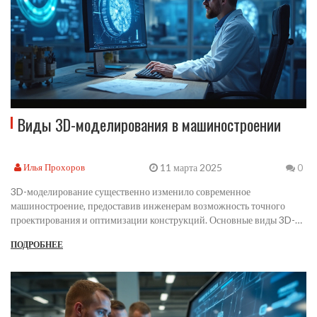
Виды 3D-моделирования в машиностроении
11 марта 2025
Илья Прохоров
0
3D-моделирование существенно изменило современное
машиностроение, предоставив инженерам возможность точного
проектирования и оптимизации конструкций. Основные виды 3D-
моделирования включают в себя создание твёрдотельных моделей,
ПОДРОБНЕЕ
поверхностное моделирование и параметрическое проектирование.
Каждый метод имеет свои особенности и преимущества в различных
стадиях проектирования. Важно выбирать подходящую технику для
достижения наилучших результатов в каждой конкретной задачи.