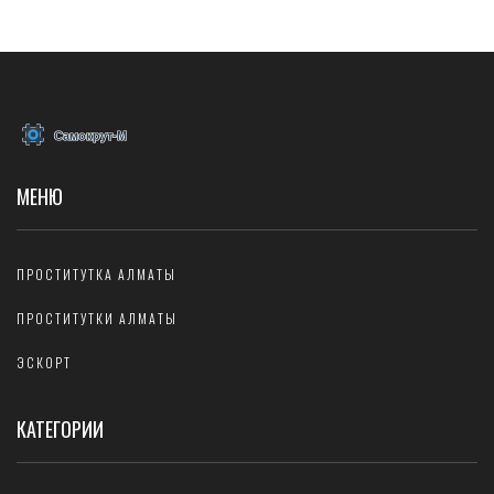
позволяет выбрать наиболее подходящий подход для конкретного
проекта. Советы и факты помогут углубить знания о современных
тенденциях в трехмерном моделировании.
МЕНЮ
ПРОСТИТУТКА АЛМАТЫ
ПРОСТИТУТКИ АЛМАТЫ
ЭСКОРТ
КАТЕГОРИИ