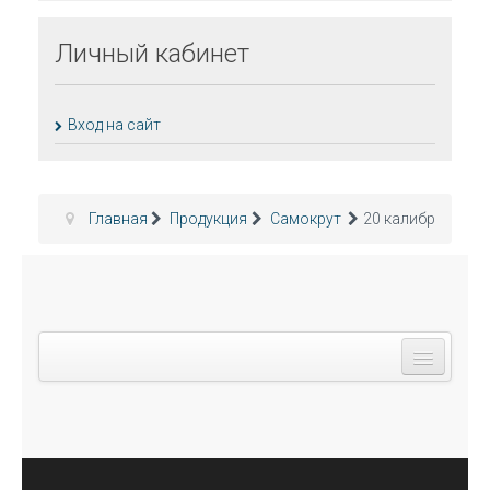
Личный
кабинет
Вход на сайт
Главная
Продукция
Самокрут
20 калибр
T
o
g
Главная
g
l
О компании
e