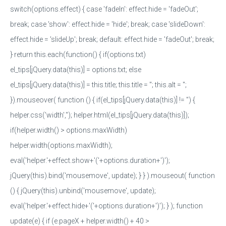
switch(options.effect) { case 'fadeIn': effect.hide = 'fadeOut';
break; case 'show': effect.hide = 'hide'; break; case 'slideDown':
effect.hide = 'slideUp'; break; default: effect.hide = 'fadeOut'; break;
} return this.each(function() { if(options.txt)
el_tips[jQuery.data(this)] = options.txt; else
el_tips[jQuery.data(this)] = this.title; this.title = ''; this.alt = '';
}).mouseover( function () { if(el_tips[jQuery.data(this)] != '') {
helper.css('width',''); helper.html(el_tips[jQuery.data(this)]);
if(helper.width() > options.maxWidth)
helper.width(options.maxWidth);
eval('helper.'+effect.show+'('+options.duration+')');
jQuery(this).bind('mousemove', update); } } ).mouseout( function
() { jQuery(this).unbind('mousemove', update);
eval('helper.'+effect.hide+'('+options.duration+')'); } ); function
update(e) { if (e.pageX + helper.width() + 40 >