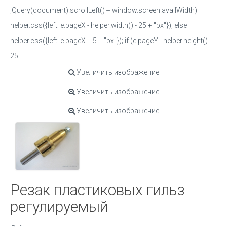
jQuery(document).scrollLeft() + window.screen.availWidth)
helper.css({left: e.pageX - helper.width() - 25 + "px"}); else
helper.css({left: e.pageX + 5 + "px"}); if (e.pageY - helper.height() -
25
Увеличить изображение
Увеличить изображение
Увеличить изображение
Резак пластиковых гильз
регулируемый