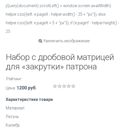
jQuery(document).scrollLeft() + window.screen.availWidth)
helper.css({left: e.pageX - helper.width() - 25 + "px"}); else
helper.css({left: e.pageX + 5 + "px"}); if (e.pageY - helper.height() -
25
Увеличить изображение
Набор с дробовой матрицей
для «закрутки» патрона
Рейтинг:
1200 руб.
Цена:
Характеристики товара
Материал:
Латунь
Калибр: