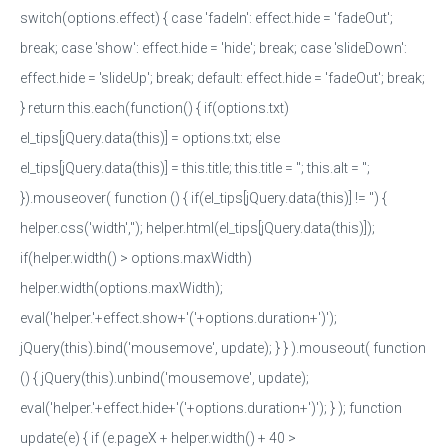
switch(options.effect) { case 'fadeIn': effect.hide = 'fadeOut';
break; case 'show': effect.hide = 'hide'; break; case 'slideDown':
effect.hide = 'slideUp'; break; default: effect.hide = 'fadeOut'; break;
} return this.each(function() { if(options.txt)
el_tips[jQuery.data(this)] = options.txt; else
el_tips[jQuery.data(this)] = this.title; this.title = ''; this.alt = '';
}).mouseover( function () { if(el_tips[jQuery.data(this)] != '') {
helper.css('width',''); helper.html(el_tips[jQuery.data(this)]);
if(helper.width() > options.maxWidth)
helper.width(options.maxWidth);
eval('helper.'+effect.show+'('+options.duration+')');
jQuery(this).bind('mousemove', update); } } ).mouseout( function
() { jQuery(this).unbind('mousemove', update);
eval('helper.'+effect.hide+'('+options.duration+')'); } ); function
update(e) { if (e.pageX + helper.width() + 40 >