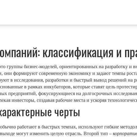
омпаний: классификация и пр
это группы бизнес‑моделей, ориентированных на разработку и в
и
, они формируют современную экономику и задают темпы роста
руют в исследования, разработки и быстрый вывод решений на 
снованные в рамках инкубаторов, которые ставят цель протест
ных предприятий, фокусирующиеся на долгосрочных исследован
екая инвесторы, создавая рабочие места и ускоряя технологичес
 характерные черты
 обычно работают в быстрых темпах, используют гибкие методо
 выходе могут изменить целую отрасль. Второй тип –
корпорати