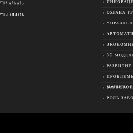
ИННОВАЦИ
УТКА АЛМАТЫ
ОХРАНА Т
УТКИ АЛМАТЫ
УПРАВЛЕН
АВТОМАТИ
ЭКОНОМИК
3D МОДЕЛ
РАЗВИТИ
ПРОБЛЕМ
МАШИНОС
КАРЬЕРА 
РОЛЬ ЗАВ