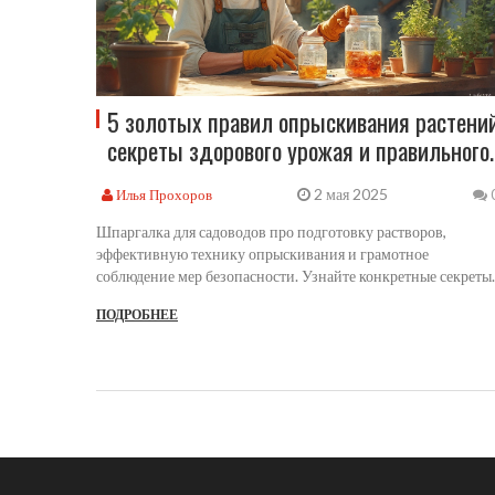
5 золотых правил опрыскивания растений
секреты здорового урожая и правильного
ухода
2 мая 2025
Илья Прохоров
Шпаргалка для садоводов про подготовку растворов,
эффективную технику опрыскивания и грамотное
соблюдение мер безопасности. Узнайте конкретные секреты,
которые помогут сохранить свежесть, здоровье и
ПОДРОБНЕЕ
урожайность вашего сада. Все шаги — максимально просто 
наглядно с реальными советами и интересными фактами из
садовой практики.