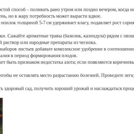
стой способ – поливать рано утром или поздно вечером, когда 
ень, но в жару потребность может вырасти вдвое.
опилок толщиной 5‑7 см удерживает влагу, подавляет рост сорн
ки. Сажайте ароматные травы (базилик, календула) рядом с ов
й раствор или народные препараты из чеснока.
аборов листьев добавьте комплексное удобрение в соотношении 1 
алия в период формирования плодов.
жет быть признаком недостатка азота; если появляются коричнев
 чтобы не оставлять место разрастанию болезней. Проведите легк
ь здоровый сад, получить хороший урожай и наслаждаться проц