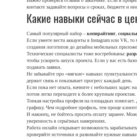
Важно проверять отзывы о заказчике. Если в проф
контакте задавайте вопросы о сроках, бюджете и ин
Какие навыки сейчас в це
Самый популярный набор –
копирайтинг
,
социаль
Если умеете вести аккаунты в Instagram или VK, то
создания логотипов до дизайна мобильных прилож
Технические специалисты тоже востребованы:
разр
чтобы ускорить запуск проекта. Если у вас есть ба
подавать заявки.
Не забывайте про «мягкие» навыки: пунктуальность,
держит связь и показывает прогресс каждый день.
Если пока нет опыта, начните с небольших задач: н
потом легко переходите к более крупным проектам.
Тонкая настройка профиля на площадках помогает. 
графику. Чем подробнее профиль, тем проще клиент
И наконец, не бойтесь просить оплату заранее. Можн
уверенность в серьёзных намерениях.
Работа онлайн открывает возможность зарабатывать
проверяйте источники и развивайте нужные навыки 