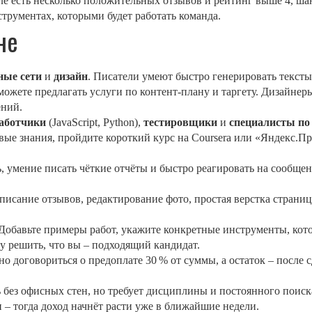
иле есть несколько положительных отзывов и рейтинг выше 4, 
струментах, которыми будет работать команда.
не
ные сети
и
дизайн
. Писатели умеют быстро генерировать тексты
 можете предлагать услуги по контент‑плану и таргету. Дизайнер
ений.
аботчики
(JavaScript, Python),
тестировщики
и
специалисты по
зовые знания, пройдите короткий курс на Coursera или «Яндекс.П
 умение писать чёткие отчёты и быстро реагировать на сообщен
аписание отзывов, редактирование фото, простая верстка страниц
Добавьте примеры работ, укажите конкретные инструменты, кото
у решить, что вы – подходящий кандидат.
о договориться о предоплате 30 % от суммы, а остаток – после сд
 без офисных стен, но требует дисциплины и постоянного поис
– тогда доход начнёт расти уже в ближайшие недели.