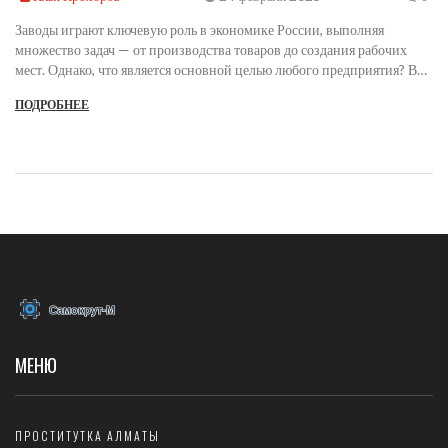
Заводы играют ключевую роль в экономике России, выполняя
множество задач — от производства товаров до создания рабочих
мест. Однако, что является основной целью любого предприятия? В
статье обсуждается важность заводов, их влияние на экономику и
ПОДРОБНЕЕ
социальные аспекты. Также поднимаются вопросы о
технологическом прогрессе и как он меняет роли традиционных
предприятий.
МЕНЮ
ПРОСТИТУТКА АЛМАТЫ