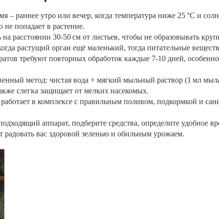
 – раннее утро или вечер, когда температура ниже 25 °C и сол
 не попадает в растение.
 на расстоянии 30‑50 см от листьев, чтобы не образовывать кру
когда растущий орган ещё маленький, тогда питательные вещест
атов требуют повторных обработок каждые 7‑10 дней, особенно 
енный метод: чистая вода + мягкий мыльный раствор (1 мл мыла 
акже слегка защищает от мелких насекомых.
работает в комплексе с правильным поливом, подкормкой и сан
подходящий аппарат, подберите средства, определите удобное вр
т радовать вас здоровой зеленью и обильным урожаем.