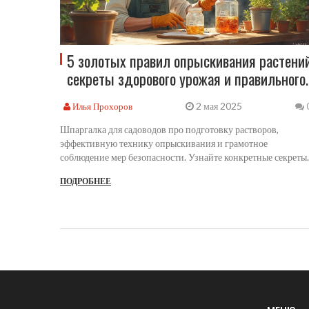
5 золотых правил опрыскивания растений
секреты здорового урожая и правильного
ухода
2 мая 2025
Илья Прохоров
Шпаргалка для садоводов про подготовку растворов,
эффективную технику опрыскивания и грамотное
соблюдение мер безопасности. Узнайте конкретные секреты,
которые помогут сохранить свежесть, здоровье и
ПОДРОБНЕЕ
урожайность вашего сада. Все шаги — максимально просто 
наглядно с реальными советами и интересными фактами из
садовой практики.