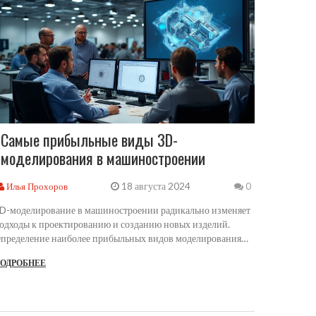
Самые прибыльные виды 3D-
моделирования в машиностроении
18 августа 2024
Илья Прохоров
0
D-моделирование в машиностроении радикально изменяет
одходы к проектированию и созданию новых изделий.
пределение наиболее прибыльных видов моделирования
тановится ключевым, чтобы понять, куда следует направлять
ОДРОБНЕЕ
силия и инвестировать ресурсы. В статье рассматриваются
азличные аспекты 3D-моделирования, которые помогают
величить прибыль, а также инновации, влияющие на
азвитие этой области. Читатель узнает о навыках,