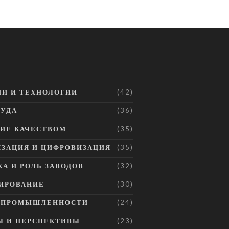
еобходимых для успеха в данной сфере, и как технологии
пособствуют повышению эффективности.
И И ТЕХНОЛОГИИ
(42)
РУДА
(36)
ИЕ КАЧЕСТВОМ
(35)
ЗАЦИЯ И ЦИФРОВИЗАЦИЯ
(35)
А И РОЛЬ ЗАВОДОВ
(32)
ИРОВАНИЕ
(30)
Е ПРОМЫШЛЕННОСТИ
(24)
Ы И ПЕРСПЕКТИВЫ
(23)