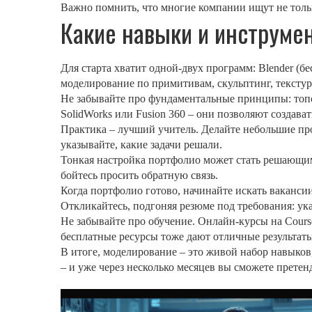
Важно помнить, что многие компании ищут не тольк
Какие навыки и инструме
Для старта хватит одной‑двух программ: Blender (б
моделирование по примитивам, скульптинг, текстур
Не забывайте про фундаментальные принципы: топо
SolidWorks или Fusion 360 – они позволяют создав
Практика – лучший учитель. Делайте небольшие про
указывайте, какие задачи решали.
Тонкая настройка портфолио может стать решающим 
бойтесь просить обратную связь.
Когда портфолио готово, начинайте искать вакансии
Откликайтесь, подгоняя резюме под требования: ук
Не забывайте про обучение. Онлайн‑курсы на Cours
бесплатные ресурсы тоже дают отличные результаты
В итоге, моделирование – это живой набор навыков
– и уже через несколько месяцев вы сможете претен