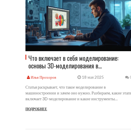
Что включает в себя моделирование:
основы 3D-моделирования в
машиностроении
18 мая 2025
Илья Прохоров
Статья раскрывает, что такое моделирование в
машиностроении и зачем оно нужно. Разбираем, какие этап
включает 3D-моделирование и какие инструменты
применяют инженеры. Вы узнаете о типах моделей,
ПОДРОБНЕЕ
особенностях работы с ними и о типичных ошибках
новичков. Приведены короткие советы по улучшению своих
моделей и что важно не упустить в процессе. В статье
простым языком объясняется, как сделать первые шаги в это