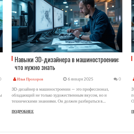
Навыки 3D-дизайнера в машиностроении:
что нужно знать
6 января 2025
Илья Прохоров
0
0
3D-дизайнер в машиностроении — это профессионал,
3
ы
обладающий не только художественным вкусом, но и
п
техническими знаниями. Он должен разбираться в
О
программном обеспечении для 3D-моделирования, уметь
с
ПОДРОБНЕЕ
П
читать чертежи и создавать детали, соответствующие
у
требованиям отрасли. Важным аспектом является понимание
р
материалов и производственных процессов, что позволяет
у
й
создавать реалистичные и эффективные решения.
р