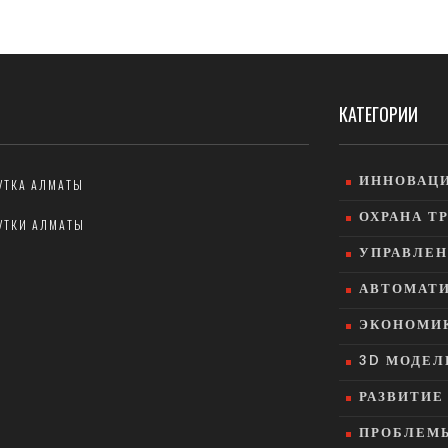
Многозадачность и внимание к деталям играют ключевую
н
роль в успешной карьере 3D-дизайнера.
с
КАТЕГОРИИ
ИННОВАЦИ
УТКА АЛМАТЫ
ОХРАНА Т
УТКИ АЛМАТЫ
УПРАВЛЕН
АВТОМАТИ
ЭКОНОМИК
3D МОДЕЛ
РАЗВИТИ
ПРОБЛЕМ