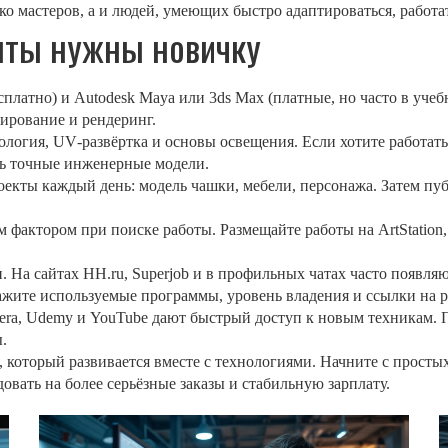
о мастеров, а и людей, умеющих быстро адаптироваться, работат
нты нужны новичку
есплатно) и Autodesk Maya или 3ds Max (платные, но часто в уче
ирование и рендеринг.
логия, UV‑развёртка и основы освещения. Если хотите работа
ать точные инженерные модели.
екты каждый день: модель чашки, мебели, персонажа. Затем пуб
фактором при поиске работы. Размещайте работы на ArtStation
. На сайтах HH.ru, Superjob и в профильных чатах часто появляю
ажите используемые программы, уровень владения и ссылки на 
era, Udemy и YouTube дают быстрый доступ к новым техникам. П
.
, который развивается вместе с технологиями. Начните с просты
довать на более серьёзные заказы и стабильную зарплату.