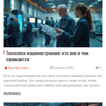
Технологи машиностроения: кто они и чем
занимаются
16 июня 2025
Илья Прохоров
0
Если ты задался вопросом, кто такие технологи машиностроения, вот
короткий разбор. Эти специалисты не просто следят за тем, чтобы
станки работали правильно: именно они придумывают, как сделать
детали быстрее, точнее и дешевле. В статье разберём, на что они
ПОДРОБНЕЕ
реально влияют, какими знаниями должны обладать и почему без
них никак не обойтись в современном производстве. Поговорим о
нужных навыках, реальных задачах и о том, куда ведут главные