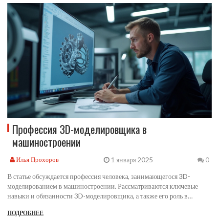
ускоряя их. 3D-моделирование обеспечивает возможность быстрого
исправления ошибок и внесения изменений на этапе разработки.
Оно открывает новые горизонты для отрасли и становится основой
для будущих инженерных разработок.
Профессия 3D-моделировщика в
машиностроении
1 января 2025
Илья Прохоров
0
В статье обсуждается профессия человека, занимающегося 3D-
моделированием в машиностроении. Рассматриваются ключевые
навыки и обязанности 3D-моделировщика, а также его роль в
современном инженерном процессе. Предоставлены интересные
ПОДРОБНЕЕ
факты про использование 3D-технологий и советы для начинающих