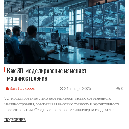
тренды отрасли.
Как 3D-моделирование изменяет
машиностроение
21 января 2025
Илья Прохоров
0
3D-моделирование стало неотъемлемой частью современного
машиностроения, обеспечивая высокую точность и эффективность
проектирования. Сегодня оно позволяет инженерам создавать и
тестировать модели без необходимости производства физических
ПОДРОБНЕЕ
прототипов, что экономит время и ресурсы. Эта технология
поддерживает инновации, улучшая процессы проектирования и