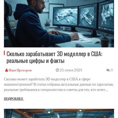
Сколько зарабатывает 3D моделлер в США:
реальные цифры и факты
21 июня 2025
Илья Прохоров
0
Сколько может заработать 3D моделлер в США в сфере
машиностроения? В статье собраны актуальные данные по зарплатам,
реальные требования к специалистам и советы для тех, кто хочет
увеличить свой доход. Узнаете, какие навыки наиболее востребованы,
ПОДРОБНЕЕ
как влияет опыт на уровень оплаты, и стоит ли переучиваться под
нужды крупных компаний. Все объяснено просто и по делу.