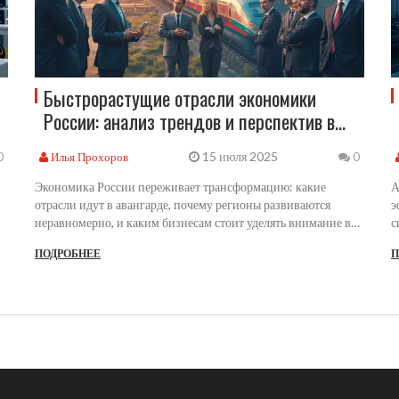
Быстрорастущие отрасли экономики
России: анализ трендов и перспектив в
2025 году
15 июля 2025
Илья Прохоров
0
0
Экономика России переживает трансформацию: какие
А
отрасли идут в авангарде, почему регионы развиваются
э
неравномерно, и каким бизнесам стоит уделять внимание в
с
2025 году?
п
ПОДРОБНЕЕ
П
и
п
у
п
и
п