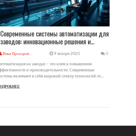
Современные системы автоматизации для
заводов: инновационные решения и
технологии
9 января 2025
Илья Прохоров
0
втоматизация на заводах – это ключ к повышению
ффективности и производительности. Современные
истемы включают в себя широкий спектр технологий от
рограммируемых логических контроллеров до
ОДРОБНЕЕ
нтегрированных роботизированных систем. Различные
одходы к автоматизации позволяют оптимизировать
правление ресурсами, сократить количество ошибок и
овышение гибкости производства. Понимание этих систем
 их внедрение существенно влияет на конкурентные
реимущества предприятий.