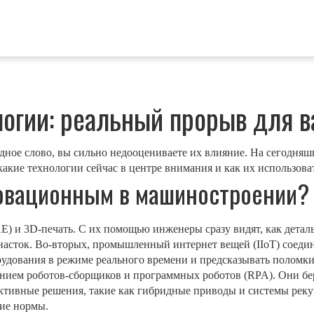
огии: реальный прорыв для в
одное слово, вы сильно недооцениваете их влияние. На сегодня
 какие технологии сейчас в центре внимания и как их использов
новационным в машиностроении?
 и 3D‑печать. С их помощью инженеры сразу видят, как деталь 
асток. Во-вторых, промышленный интернет вещей (IIoT) соедин
рудования в режиме реального времени и предсказывать поломки
нием роботов‑сборщиков и программных роботов (RPA). Они беру
ективные решения, такие как гибридные приводы и системы рек
ие нормы.