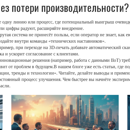
без потери производительности?
 одну линию или процесс, где потенциальный выигрыш очевиде
сли цифры радуют, расширяйте внедрение.
рутая система не принесёт пользы, если оператор не знает, как
оздайте внутри команды «технических наставников».
ример, при переходе на 3D‑печать добавьте автоматический ска
ка и ускорит согласование с клиентами.
 инновационные решения (например, работа с данными IIoT) тре
вит от проблем в будущем.В нашем блоге уже есть статьи, где п
ции, тренды и технологии». Читайте, делайте выводы и примен
постоянный процесс улучшения. Чем быстрее вы начнёте экспери
асли.