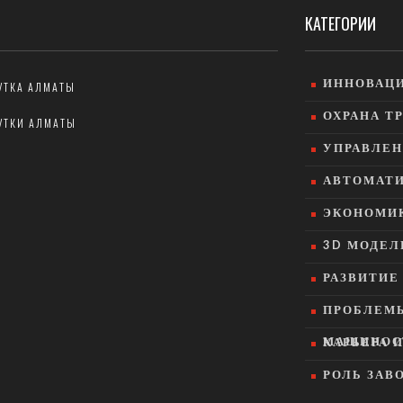
КАТЕГОРИИ
ИННОВАЦИ
УТКА АЛМАТЫ
ОХРАНА Т
УТКИ АЛМАТЫ
УПРАВЛЕН
АВТОМАТИ
ЭКОНОМИК
3D МОДЕЛ
РАЗВИТИ
ПРОБЛЕМ
МАШИНОС
КАРЬЕРА 
РОЛЬ ЗАВ