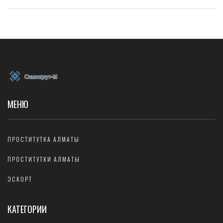
блокчейн, становятся неотъемлемой частью современного
производства. Вы узнаете, как выбрать и внедрить наиболее
подходящие решения для вашего бизнеса.
МЕНЮ
ПРОСТИТУТКА АЛМАТЫ
ПРОСТИТУТКИ АЛМАТЫ
ЭСКОРТ
КАТЕГОРИИ