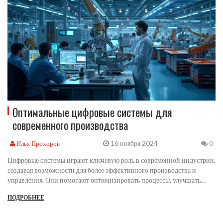
Оптимальные цифровые системы для
современного производства
16 ноября 2024
Илья Прохоров
0
Цифровые системы играют ключевую роль в современной индустрии,
создавая возможности для более эффективного производства и
управления. Они помогают оптимизировать процессы, улучшать
качество продукции и сокращать затраты. В статье обсуждаются
ПОДРОБНЕЕ
основные примеры цифровых технологий, применяемых в
производственной сфере, и их влияние на развитие предприятий.
Технологии, такие как интернет вещей, искусственный интеллект и